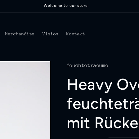
Welcome to our store
Merchandise
Vision
Kontakt
feuchtetraeume
Heavy Ove
feuchtetr
mit Rücken