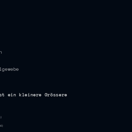
n
lgewebe
ist ein kleinere Grössere
)
4)