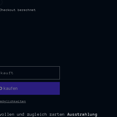
n
Checkout berechnet
rkauft
e
lmöglichkeiten
tvollen und zugleich zarten
Ausstrahlung