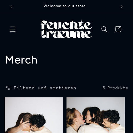
Direkt
Welcome to our store
zum
Inhalt
Warenkorb
K
Merch
a
t
Filtern und sortieren
5 Produkte
e
g
o