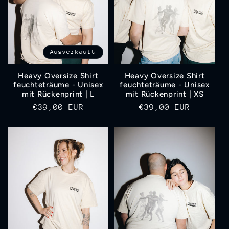
r
i
Ausverkauft
e
Heavy Oversize Shirt
Heavy Oversize Shirt
:
feuchteträume - Unisex
feuchteträume - Unisex
mit Rückenprint | L
mit Rückenprint | XS
Normaler
€39,00 EUR
Normaler
€39,00 EUR
Preis
Preis