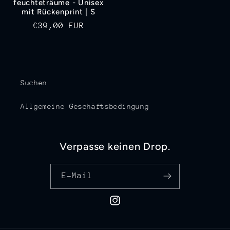
feuchteträume - Unisex
mit Rückenprint | S
Normaler
€39,00 EUR
Preis
Suchen
Allgemeine Geschäftsbedingung
Verpasse keinen Drop.
E-Mail
Instagram